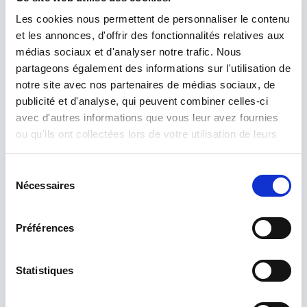
Z
Entretien physique ou visio
Les cookies nous permettent de personnaliser le contenu
et les annonces, d'offrir des fonctionnalités relatives aux
médias sociaux et d'analyser notre trafic. Nous
partageons également des informations sur l'utilisation de
notre site avec nos partenaires de médias sociaux, de

publicité et d'analyse, qui peuvent combiner celles-ci
avec d'autres informations que vous leur avez fournies
Ce travail nécessite de présenter en
ou qu'ils ont collectées lors de votre utilisation de leurs
amont un projet professionnel clair et
services.
cohérent au regard de votre profil. Si
Sélection
ces prérequis sont présents, je vous
Nécessaires
du
aiderai à :
consentement
Démontrer vos compétences en se centrant
Préférences
sur du factuel sans extrapoler ni se sous-
estimer.
Statistiques
Convaincre sur votre talent : à moi de vous
aider à le détecter car nous en avons tous !