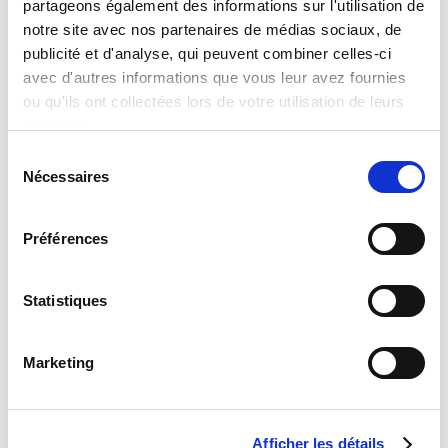
partageons également des informations sur l'utilisation de
d’évaluation de
l’entretien
notre site avec nos partenaires de médias sociaux, de
professionnel
publicité et d'analyse, qui peuvent combiner celles-ci
avec d'autres informations que vous leur avez fournies
Article L6315-1 du code
ou qu'ils ont collectées lors de votre utilisation de leurs
du travail
services.
Tous les 2 ans,
Sélection
l’entretien
Nécessaires
du
2
professionnel est un
consentement
Jours
rendez-vous
Préférences
obligatoire entre le
salarié et
l’employeur. Il est
Statistiques
destiné à envisager
les perspectives
d’évolution
Marketing
professionnelle du
salarié et les
formations qui
Afficher les détails