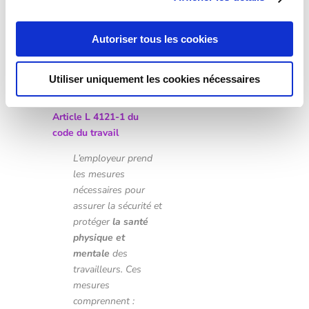
peuvent y
contribuer.
Prévenir et
Autoriser tous les cookies
détecter les
Risques Psycho-
Sociaux en
Utiliser uniquement les cookies nécessaires
Entreprise
Article L 4121-1 du
code du travail
L’employeur prend
les mesures
nécessaires pour
assurer la sécurité et
protéger
la santé
physique et
mentale
des
travailleurs. Ces
mesures
comprennent :