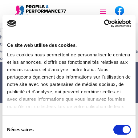
J’animerai 4 ateliers sur la thématique « Etre un candidat convaincant ».
Nous réfléchirons à la verbalisation de vos compétences techniques,
transversales, transférables, la mise en avant de vos atouts, la posture
Ce site web utilise des cookies.
verbale et non verbale, l’énonciation des motivations, l’optimisation de la
Les cookies nous permettent de personnaliser le contenu
communication …
et les annonces, d'offrir des fonctionnalités relatives aux
médias sociaux et d'analyser notre trafic. Nous
Copyright Profils&Performances77 2024 | Créé avec ❤️
partageons également des informations sur l'utilisation de
par Keekata |
Mentions légales
|
Politique de
notre site avec nos partenaires de médias sociaux, de
confidentialité
|
🍪 Gestion des Cookies
publicité et d'analyse, qui peuvent combiner celles-ci
avec d'autres informations que vous leur avez fournies
ou qu'ils ont collectées lors de votre utilisation de leurs
services.
Sélection
Nécessaires
du